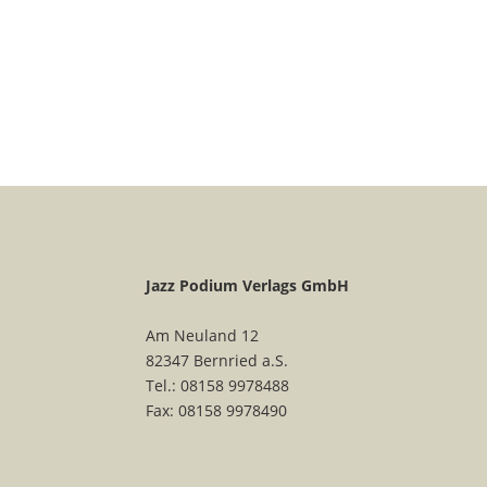
Jazz Podium Verlags GmbH
Am Neuland 12
82347 Bernried a.S.
Tel.: 08158 9978488
Fax: 08158 9978490