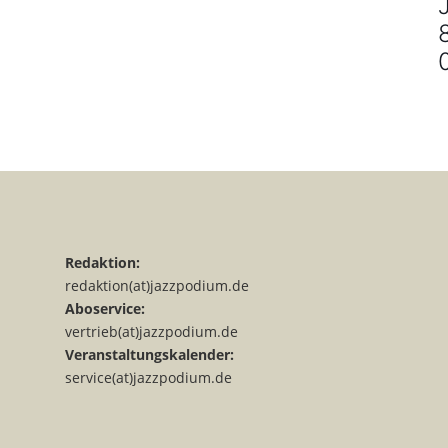
Redaktion:
redaktion(at)jazzpodium.de
Aboservice:
vertrieb(at)jazzpodium.de
Veranstaltungskalender:
service(at)jazzpodium.de