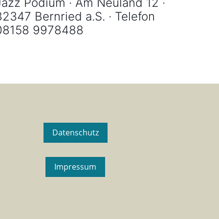
Jazz Podium · Am Neuland 12 ·
82347 Bernried a.S. · Telefon
08158 9978488
Datenschutz
Impressum