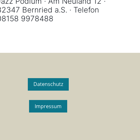
Jazz Podium · Am Neuland 12 ·
82347 Bernried a.S. · Telefon
08158 9978488
Datenschutz
Impressum