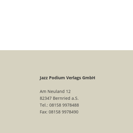
Jazz Podium Verlags GmbH
Am Neuland 12
82347 Bernried a.S.
Tel.: 08158 9978488
Fax: 08158 9978490