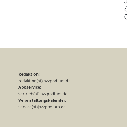
Redaktion:
redaktion(at)jazzpodium.de
Aboservice:
vertrieb(at)jazzpodium.de
Veranstaltungskalender:
service(at)jazzpodium.de